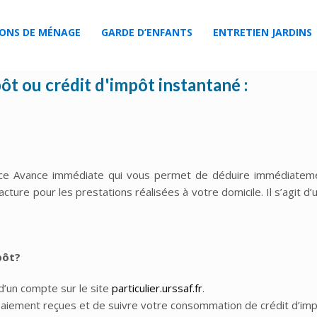
ACCUEIL
PRESTATIONS DE MÉNAGE
GARDE D’ENFANTS
IONS DE MÉNAGE
GARDE D’ENFANTS
ENTRETIEN JARDINS
t ou crédit d'impôt instantané :
rvice Avance immédiate qui vous permet de déduire immédiatem
ture pour les prestations réalisées à votre domicile. Il s’agit d’
pôt?
d’un compte sur le site
particulier.urssaf.fr
.
paiement reçues et de suivre votre consommation de crédit d’imp