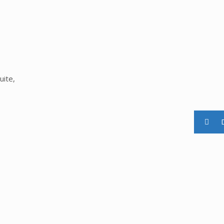
uite,
D