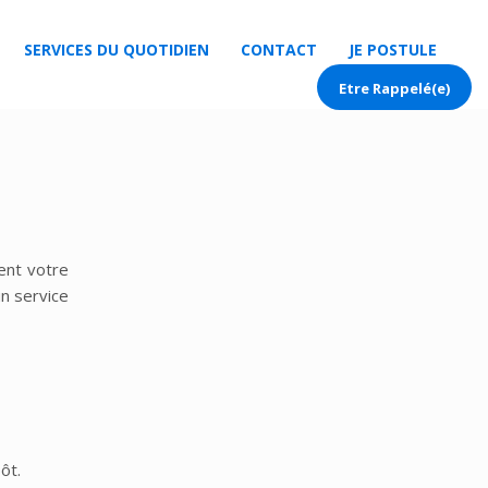
ENTRETIEN JARDINS
SERVICES DU QUOTIDIEN
CONTACT
JE POSTULE
SERVICES DU QUOTIDIEN
CONTACT
JE POSTULE
Etre Rappelé(e)
ent votre
un service
ôt.