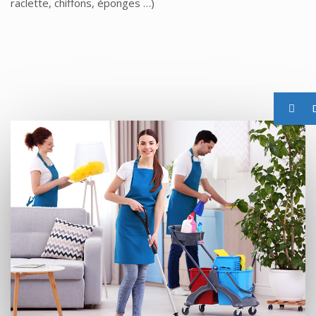
raclette, chiffons, éponges …)
D